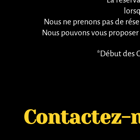
La réserv
lors
Nous ne prenons pas de réser
Nous pouvons vous proposer 
*Début des G
Contactez-
Contactez-